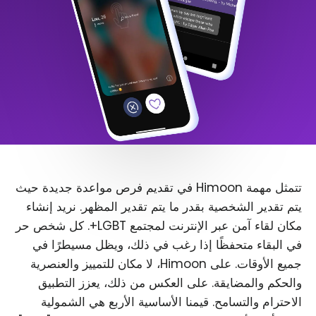
تتمثل مهمة Himoon في تقديم فرص مواعدة جديدة حيث
يتم تقدير الشخصية بقدر ما يتم تقدير المظهر. نريد إنشاء
مكان لقاء آمن عبر الإنترنت لمجتمع LGBT+. كل شخص حر
في البقاء متحفظًا إذا رغب في ذلك، ويظل مسيطرًا في
جميع الأوقات. على Himoon، لا مكان للتمييز والعنصرية
والحكم والمضايقة. على العكس من ذلك، يعزز التطبيق
الاحترام والتسامح. قيمنا الأساسية الأربع هي الشمولية