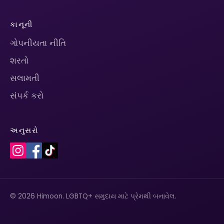
કાનૂની
ગોપનીયતા નીતિ
શરતો
સલામતી
સંપર્ક કરો
અનુસરો
© 2026 Himoon. LGBTQ+ સમુદાય માટે પ્રેમથી બનાવેલ.