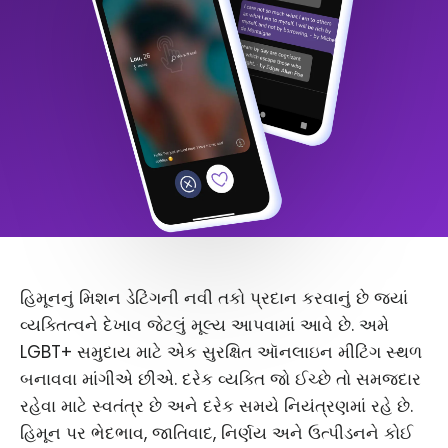
હિમૂનનું મિશન ડેટિંગની નવી તકો પ્રદાન કરવાનું છે જ્યાં
વ્યક્તિત્વને દેખાવ જેટલું મૂલ્ય આપવામાં આવે છે. અમે
LGBT+ સમુદાય માટે એક સુરક્ષિત ઑનલાઇન મીટિંગ સ્થળ
બનાવવા માંગીએ છીએ. દરેક વ્યક્તિ જો ઈચ્છે તો સમજદાર
રહેવા માટે સ્વતંત્ર છે અને દરેક સમયે નિયંત્રણમાં રહે છે.
હિમૂન પર ભેદભાવ, જાતિવાદ, નિર્ણય અને ઉત્પીડનને કોઈ