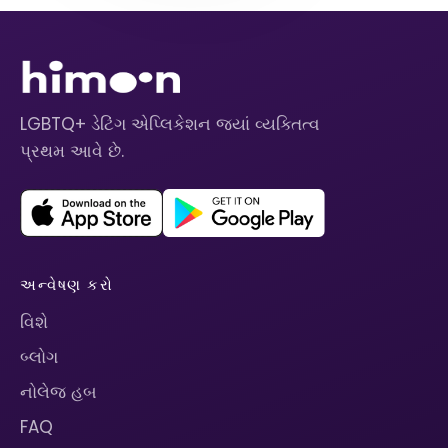
LGBTQ+ ડેટિંગ એપ્લિકેશન જ્યાં વ્યક્તિત્વ
પ્રથમ આવે છે.
અન્વેષણ કરો
વિશે
બ્લોગ
નોલેજ હબ
FAQ