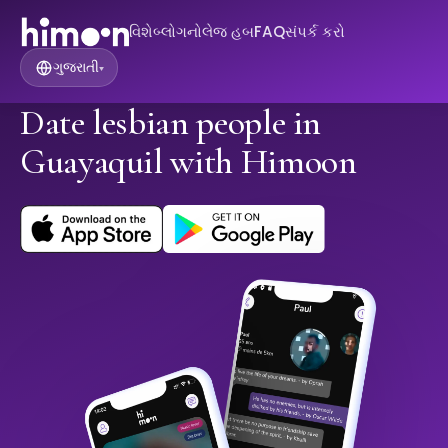
વિશે
બ્લોગ
નોલેજ હબ
FAQ
સંપર્ક કરો
ગુજરાતી
▾
Date lesbian people in
Guayaquil with Himoon