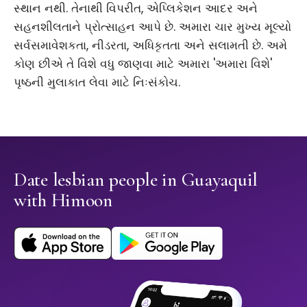
સ્થાન નથી. તેનાથી વિપરીત, એપ્લિકેશન આદર અને
સહનશીલતાને પ્રોત્સાહન આપે છે. અમારા ચાર મુખ્ય મૂલ્યો
સર્વસમાવેશકતા, નીડરતા, અધિકૃતતા અને સલામતી છે. અમે
કોણ છીએ તે વિશે વધુ જાણવા માટે અમારા 'અમારા વિશે'
પૃષ્ઠની મુલાકાત લેવા માટે નિઃસંકોચ.
Date lesbian people in Guayaquil
with Himoon