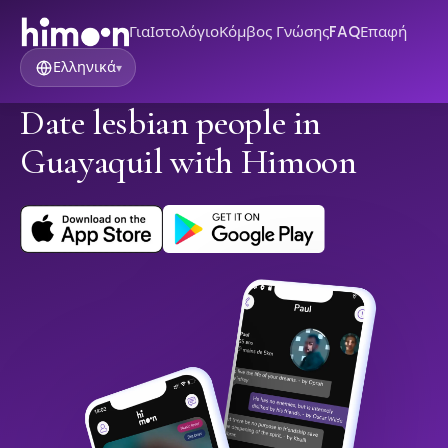
Για
Ιστολόγιο
Κόμβος Γνώσης
FAQ
Επαφή
Ελληνικά
▾
Date lesbian people in
Guayaquil with Himoon