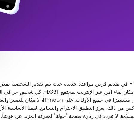
تتمثل مهمة Himoon في تقديم فرص مواعدة جديدة حيث يتم تقدير الشخصية بقدر
المظهر. نريد إنشاء مكان لقاء آمن عبر الإنترنت لمجتمع T
رغب في ذلك، ويظل مسيطرًا في جميع الأوقات. على Himoon
س من ذلك، يعزز التطبيق الاحترام والتسامح. قيمنا الأساسية الأ
لسلامة. لا تتردد في زيارة صفحة "حولنا" لمعرفة المزيد عن هويتنا.