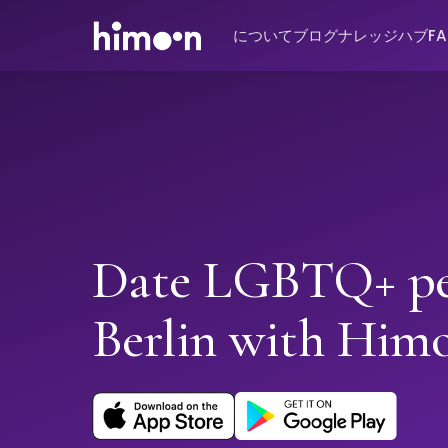
について
ブログ
ナレッジハブ
F
Date LGBTQ+ pe
Berlin with Him