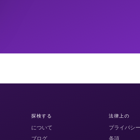
探検する
法律上の
について
プライバシ
ブログ
条項