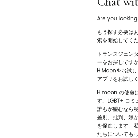
Chat wit
Are you looking
もう探す必要はあ
索を開始してくだ
トランスジェン
ーをお探しです
HiMoonをお
アプリをお試し
Himoon の
す。LGBT+ 
誰もが望むなら秘
差別、批判、嫌
を促進します。私
たちについても