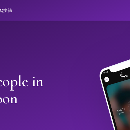
AQ
接触
ople in
oon