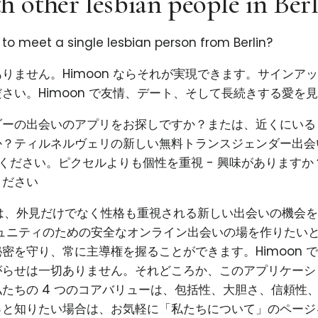
h other lesbian people in Berl
 to meet a single lesbian person from Berlin?
りません。Himoon ならそれが実現できます。サインア
さい。Himoon で友情、デート、そして長続きする愛を
ダーの出会いのアプリをお探しですか？または、近くにいる
か？ティルネルヴェリの新しい無料トランスジェンダー出会
試しください。ピクセルよりも個性を重視 - 興味があります
ください
使命は、外見だけでなく性格も重視される新しい出会いの機会
コミュニティのための安全なオンライン出会いの場を作りたい
密を守り、常に主導権を握ることができます。Himoon 
がらせは一切ありません。それどころか、このアプリケーシ
たちの 4 つのコアバリューは、包括性、大胆さ、信頼性
っと知りたい場合は、お気軽に「私たちについて」のページ