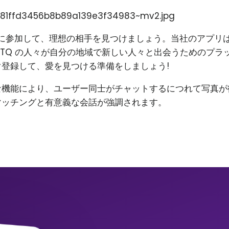
81ffd3456b8b89a139e3f34983~mv2.jpg
on に参加して、理想の相手を見つけましょう。当社のアプリ
BTQ の人々が自分の地域で新しい人々と出会うためのプラ
登録して、愛を見つける準備をしましょう!
な機能により、ユーザー同士がチャットするにつれて写真が
マッチングと有意義な会話が強調されます。