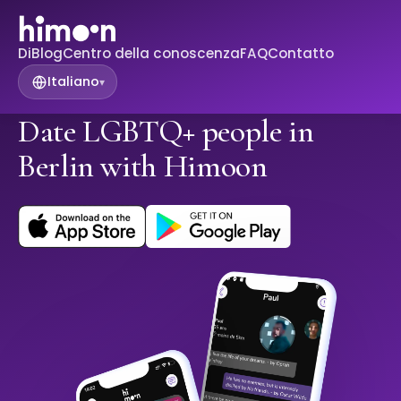
Di
Blog
Centro della conoscenza
FAQ
Contatto
Italiano
▾
Date LGBTQ+ people in
Berlin with Himoon