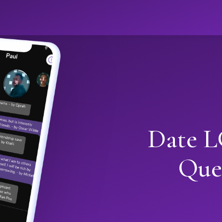
Date L
Que