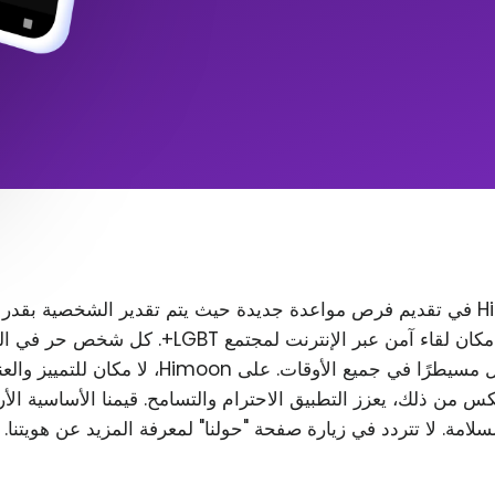
تتمثل مهمة Himoon في تقديم فرص مواعدة جديدة حيث يتم تقدير الشخصية بقدر
المظهر. نريد إنشاء مكان لقاء آمن عبر الإنترنت لمجتمع T
رغب في ذلك، ويظل مسيطرًا في جميع الأوقات. على Himoon
س من ذلك، يعزز التطبيق الاحترام والتسامح. قيمنا الأساسية الأ
لسلامة. لا تتردد في زيارة صفحة "حولنا" لمعرفة المزيد عن هويتنا.