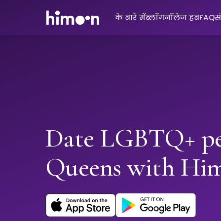
के बारे में
ब्लॉग
नॉलेज हब
FAQ
स
Date LGBTQ+ pe
Queens with Hi