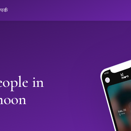
ंपर्क
ople in
moon