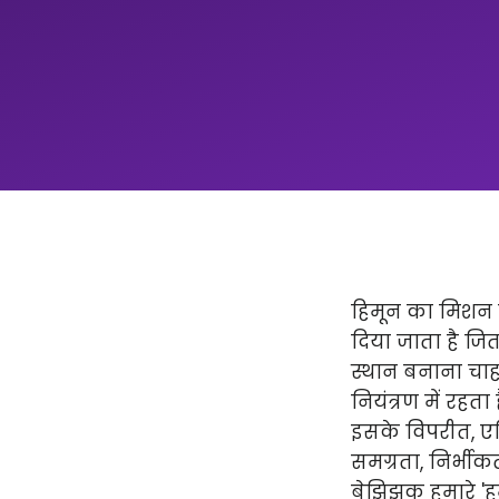
हिमून का मिशन न
दिया जाता है ज
स्थान बनाना चाहत
नियंत्रण में रहता
इसके विपरीत, एप्
समग्रता, निर्भीक
बेझिझक हमारे 'हमार