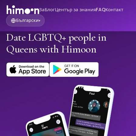
За
Блог
Център за знания
FAQ
Контакт
Български
▾
Date LGBTQ+ people in
Queens with Himoon