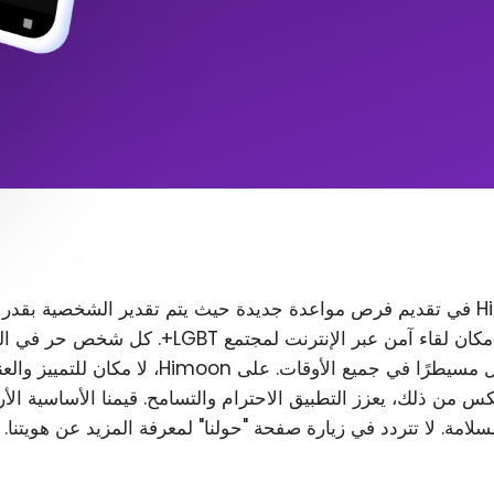
تتمثل مهمة Himoon في تقديم فرص مواعدة جديدة حيث يتم تقدير الشخصية بقدر
المظهر. نريد إنشاء مكان لقاء آمن عبر الإنترنت لمجتمع T
رغب في ذلك، ويظل مسيطرًا في جميع الأوقات. على Himoon
س من ذلك، يعزز التطبيق الاحترام والتسامح. قيمنا الأساسية الأ
لسلامة. لا تتردد في زيارة صفحة "حولنا" لمعرفة المزيد عن هويتنا.