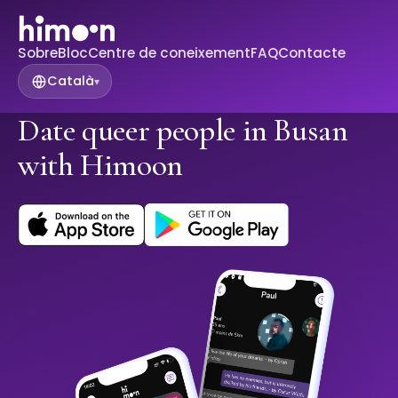
Sobre
Bloc
Centre de coneixement
FAQ
Contacte
Català
▾
Date queer people in Busan
with Himoon