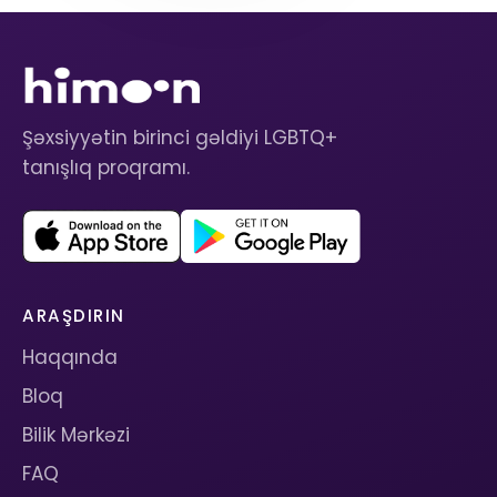
Şəxsiyyətin birinci gəldiyi LGBTQ+
tanışlıq proqramı.
ARAŞDIRIN
Haqqında
Bloq
Bilik Mərkəzi
FAQ