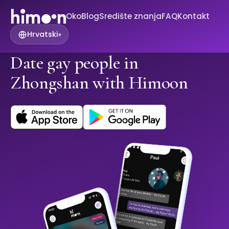
Oko
Blog
Središte znanja
FAQ
Kontakt
Hrvatski
▾
Date gay people in
Zhongshan with Himoon