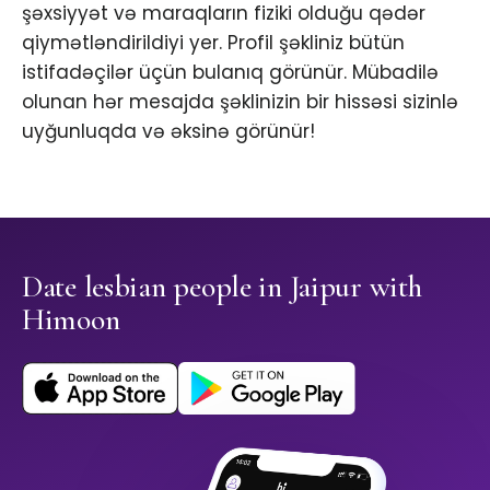
şəxsiyyət və maraqların fiziki olduğu qədər
qiymətləndirildiyi yer. Profil şəkliniz bütün
istifadəçilər üçün bulanıq görünür. Mübadilə
olunan hər mesajda şəklinizin bir hissəsi sizinlə
uyğunluqda və əksinə görünür!
Date lesbian people in Jaipur with
Himoon