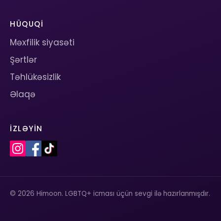
HÜQUQI
Məxfilik siyasəti
Şərtlər
Təhlükəsizlik
Əlaqə
İZLƏYIN
© 2026 Himoon. LGBTQ+ icması üçün sevgi ilə hazırlanmışdır.