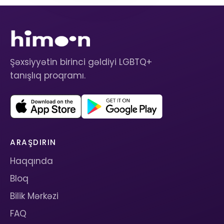
Şəxsiyyətin birinci gəldiyi LGBTQ+
tanışlıq proqramı.
ARAŞDIRIN
Haqqında
Bloq
Bilik Mərkəzi
FAQ