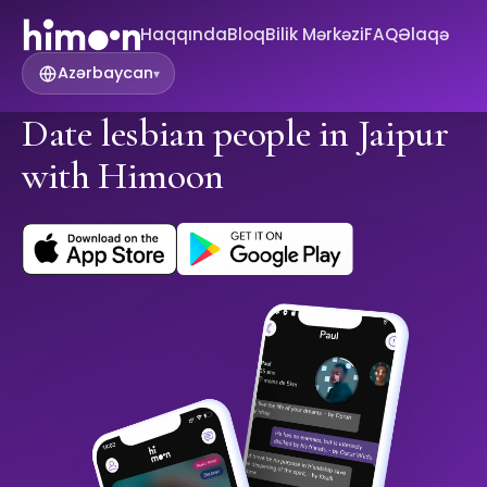
Haqqında
Bloq
Bilik Mərkəzi
FAQ
Əlaqə
Azərbaycan
▾
Date lesbian people in Jaipur
with Himoon