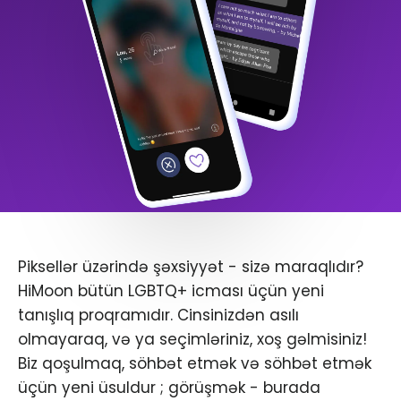
Piksellər üzərində şəxsiyyət - sizə maraqlıdır?
HiMoon bütün LGBTQ+ icması üçün yeni
tanışlıq proqramıdır. Cinsinizdən asılı
olmayaraq, və ya seçimləriniz, xoş gəlmisiniz!
Biz qoşulmaq, söhbət etmək və söhbət etmək
üçün yeni üsuldur ; görüşmək - burada