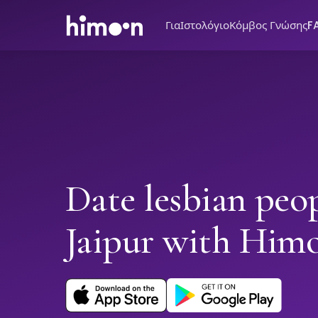
Για
Ιστολόγιο
Κόμβος Γνώσης
F
Date lesbian peop
Jaipur with Him