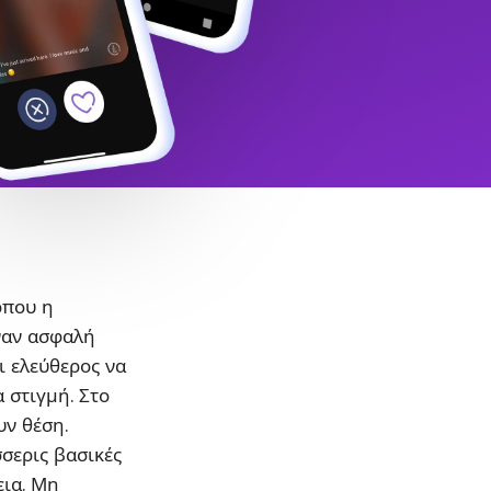
όπου η
ναν ασφαλή
ι ελεύθερος να
α στιγμή. Στο
υν θέση.
σσερις βασικές
εια. Μη