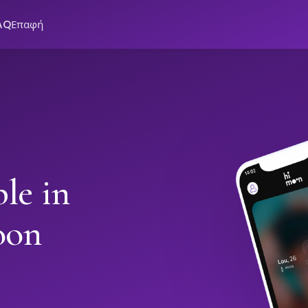
AQ
Επαφή
le in
oon