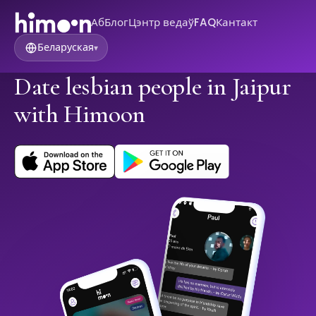
Аб
Блог
Цэнтр ведаў
FAQ
Кантакт
Беларуская
▾
Date lesbian people in Jaipur
with Himoon