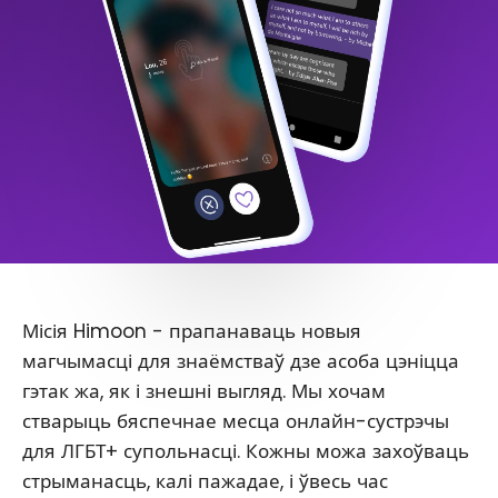
Місія Himoon - прапанаваць новыя
магчымасці для знаёмстваў дзе асоба цэніцца
гэтак жа, як і знешні выгляд. Мы хочам
стварыць бяспечнае месца онлайн-сустрэчы
для ЛГБТ+ супольнасці. Кожны можа захоўваць
стрыманасць, калі пажадае, і ўвесь час