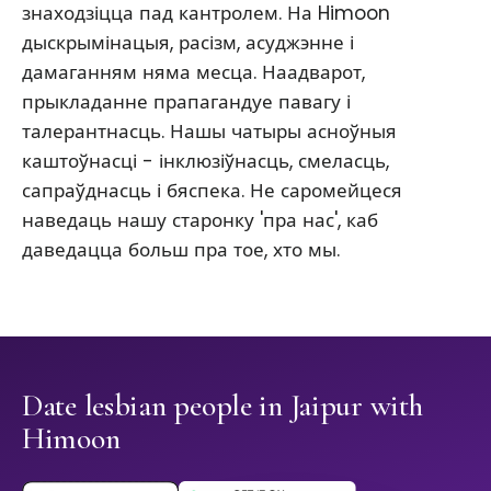
знаходзіцца пад кантролем. На Himoon
дыскрымінацыя, расізм, асуджэнне і
дамаганням няма месца. Наадварот,
прыкладанне прапагандуе павагу і
талерантнасць. Нашы чатыры асноўныя
каштоўнасці - інклюзіўнасць, смеласць,
сапраўднасць і бяспека. Не саромейцеся
наведаць нашу старонку 'пра нас', каб
даведацца больш пра тое, хто мы.
Date lesbian people in Jaipur with
Himoon