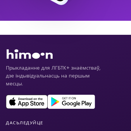
Прыкладанне для ЛГБТК+ знаёмстваў,
дзе індывідуальнасць на першым
месцы.
ДАСЬЛЕДУЙЦЕ