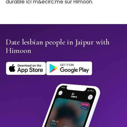
durable ici m&ecirc;me sur Himoon.
Date lesbian people in Jaipur with
Himoon