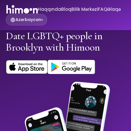
Haqqında
Bloq
Bilik Mərkəzi
FAQ
Əlaqə
Azərbaycan
▾
Date LGBTQ+ people in
Brooklyn with Himoon