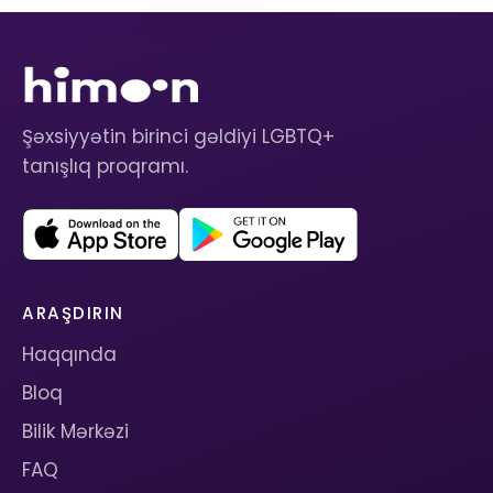
Şəxsiyyətin birinci gəldiyi LGBTQ+
tanışlıq proqramı.
ARAŞDIRIN
Haqqında
Bloq
Bilik Mərkəzi
FAQ