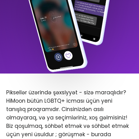
Piksellər üzərində şəxsiyyət - sizə maraqlıdır?
HiMoon bütün LGBTQ+ icması üçün yeni
tanışlıq proqramıdır. Cinsinizdən asılı
olmayaraq, və ya seçimləriniz, xoş gəlmisiniz!
Biz qoşulmaq, söhbət etmək və söhbət etmək
üçün yeni üsuldur ; görüşmək - burada