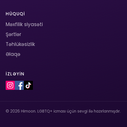
HÜQUQI
Məxfilik siyasəti
Şərtlər
Təhlükəsizlik
Əlaqə
İZLƏYIN
© 2026 Himoon. LGBTQ+ icması üçün sevgi ilə hazırlanmışdır.