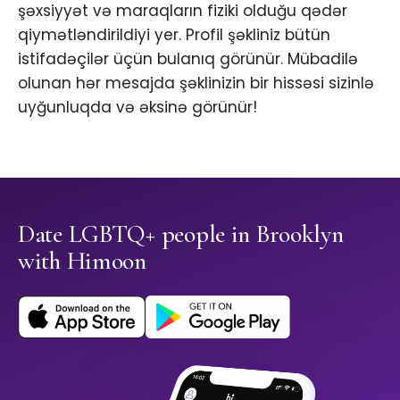
şəxsiyyət və maraqların fiziki olduğu qədər
qiymətləndirildiyi yer. Profil şəkliniz bütün
istifadəçilər üçün bulanıq görünür. Mübadilə
olunan hər mesajda şəklinizin bir hissəsi sizinlə
uyğunluqda və əksinə görünür!
Date LGBTQ+ people in Brooklyn
with Himoon