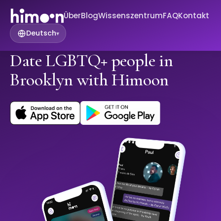
Über
Blog
Wissenszentrum
FAQ
Kontakt
Deutsch
▾
Date LGBTQ+ people in
Brooklyn with Himoon