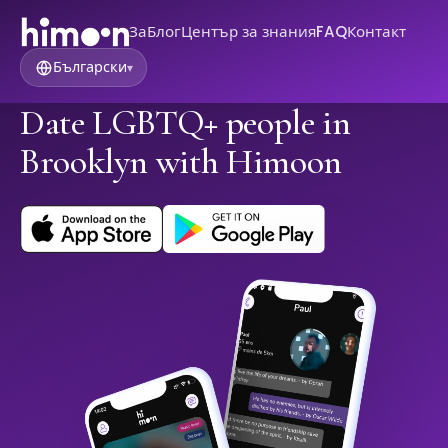
За
Блог
Център за знания
FAQ
Контакт
Български
▾
Date LGBTQ+ people in
Brooklyn with Himoon