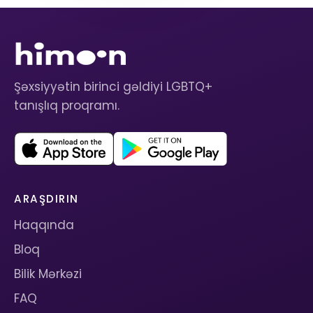
Şəxsiyyətin birinci gəldiyi LGBTQ+
tanışlıq proqramı.
ARAŞDIRIN
Haqqında
Bloq
Bilik Mərkəzi
FAQ