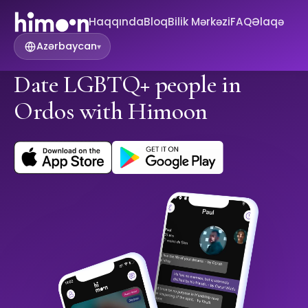
Haqqında
Bloq
Bilik Mərkəzi
FAQ
Əlaqə
Azərbaycan
▾
Date LGBTQ+ people in
Ordos with Himoon