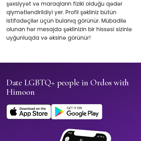
şəxsiyyət və maraqların fiziki olduğu qədər
qiymətləndirildiyi yer. Profil şəkliniz bütün
istifadəçilər üçün bulanıq görünür. Mübadilə
olunan hər mesajda şəklinizin bir hissəsi sizinlə
uyğunluqda və əksinə görünür!
Date LGBTQ+ people in Ordos with
Himoon