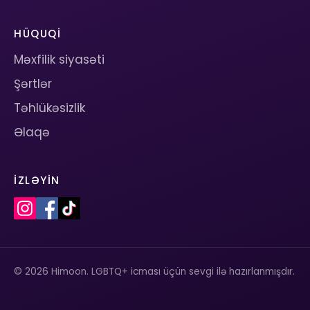
HÜQUQI
Məxfilik siyasəti
Şərtlər
Təhlükəsizlik
Əlaqə
İZLƏYIN
© 2026 Himoon. LGBTQ+ icması üçün sevgi ilə hazırlanmışdır.