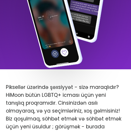
Piksellər üzərində şəxsiyyət - sizə maraqlıdır?
HiMoon bütün LGBTQ+ icması üçün yeni
tanışlıq proqramıdır. Cinsinizdən asılı
olmayaraq, və ya seçimləriniz, xoş gəlmisiniz!
Biz qoşulmaq, söhbət etmək və söhbət etmək
üçün yeni üsuldur ; görüşmək - burada