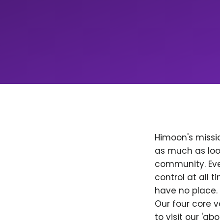
Himoon's missio
as much as loo
community. Ever
control at all
have no place. 
Our four core v
to visit our 'a