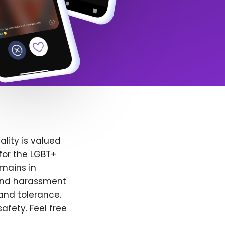
lity is valued
for the LGBT+
emains in
 and harassment
and tolerance.
afety. Feel free