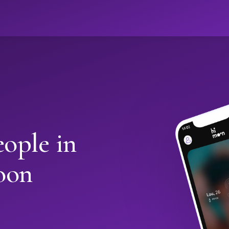
ople in
oon