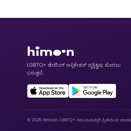
LGBTQ+ ಡೇಟಿಂಗ್ ಅಪ್ಲಿಕೇಶನ್ ವ್ಯಕ್ತಿತ್ವವು ಮೊದಲು
ಬರುತ್ತದೆ.
© 2026 Himoon. LGBTQ+ ಸಮುದಾಯಕ್ಕಾಗಿ ಪ್ರೀತಿಯಿಂದ ಮಾಡಲ್ಪಟ್