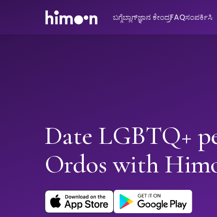
ಬಗ್ಗೆ
ಬ್ಲಾಗ್
ಜ್ಞಾನ ಕೇಂದ್ರ
FAQ
ಸಂಪರ್ಕಿಸಿ
Date LGBTQ+ pe
Ordos with Him