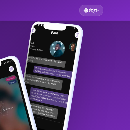
ಕನ್ನಡ
▾