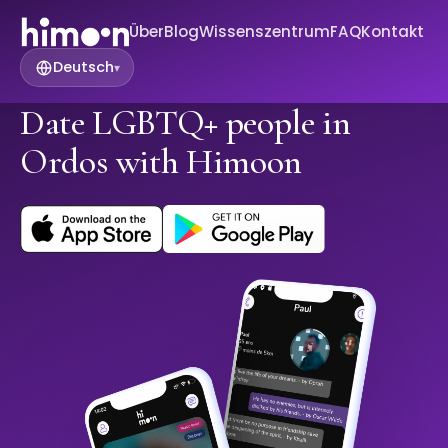
Über
Blog
Wissenszentrum
FAQ
Kontakt
Deutsch
▾
Date LGBTQ+ people in
Ordos with Himoon