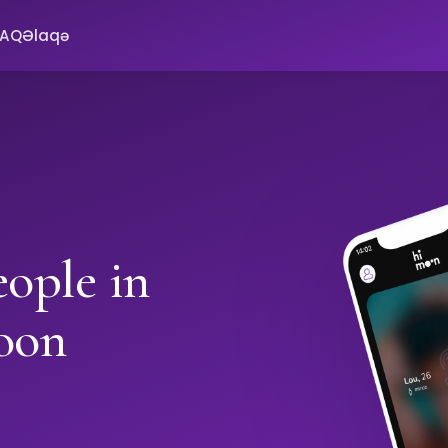
FAQ
Əlaqə
ople in
oon