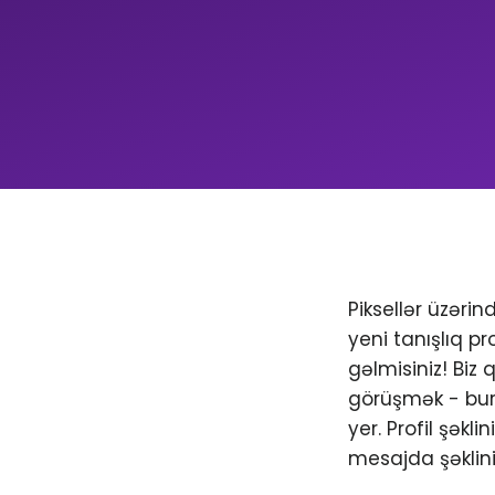
Piksellər üzəri
yeni tanışlıq pr
gəlmisiniz! Biz
görüşmək - bura
yer. Profil şəkl
mesajda şəklini