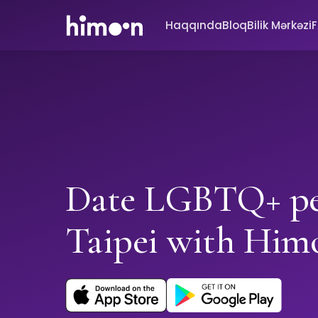
Haqqında
Bloq
Bilik Mərkəzi
Date LGBTQ+ pe
Taipei with Him