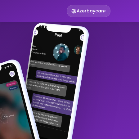
Azərbaycan
▾