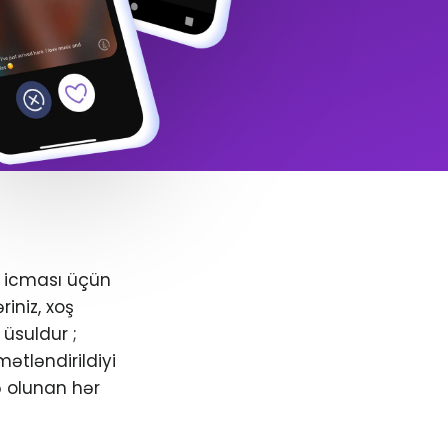
+ icması üçün
iniz, xoş
üsuldur ;
ətləndirildiyi
ə olunan hər