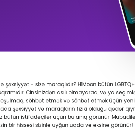
ndə şəxsiyyət - sizə maraqlıdır? HiMoon bütün LGBTQ
oqramıdır. Cinsinizdən asılı olmayaraq, və ya seçimlər
 qoşulmaq, söhbət etmək və söhbət etmək üçün yeni 
da şəxsiyyət və maraqların fiziki olduğu qədər qiym
iniz bütün istifadəçilər üçün bulanıq görünür. Mübadil
zin bir hissəsi sizinlə uyğunluqda və əksinə görünür!