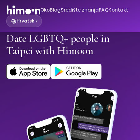
Oko
Blog
Središte znanja
FAQ
Kontakt
Hrvatski
▾
Date LGBTQ+ people in
Taipei with Himoon