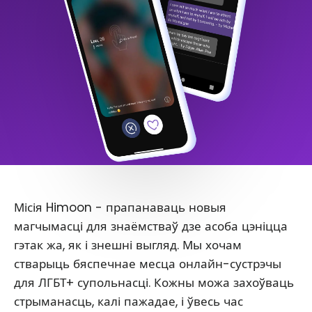
Місія Himoon - прапанаваць новыя
магчымасці для знаёмстваў дзе асоба цэніцца
гэтак жа, як і знешні выгляд. Мы хочам
стварыць бяспечнае месца онлайн-сустрэчы
для ЛГБТ+ супольнасці. Кожны можа захоўваць
стрыманасць, калі пажадае, і ўвесь час