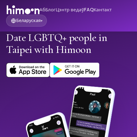
Аб
Блог
Цэнтр ведаў
FAQ
Кантакт
Беларуская
▾
Date LGBTQ+ people in
Taipei with Himoon