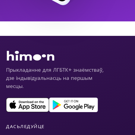
Прыкладанне для ЛГБТК+ знаёмстваў,
дзе індывідуальнасць на першым
месцы.
ДАСЬЛЕДУЙЦЕ