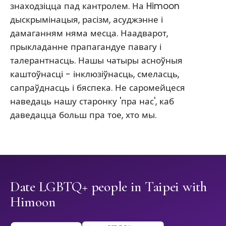
знаходзіцца пад кантролем. На Himoon
дыскрымінацыя, расізм, асуджэнне і
дамаганням няма месца. Наадварот,
прыкладанне прапагандуе павагу і
талерантнасць. Нашы чатыры асноўныя
каштоўнасці - інклюзіўнасць, смеласць,
сапраўднасць і бяспека. Не саромейцеся
наведаць нашу старонку 'пра нас', каб
даведацца больш пра тое, хто мы.
Date LGBTQ+ people in Taipei with
Himoon