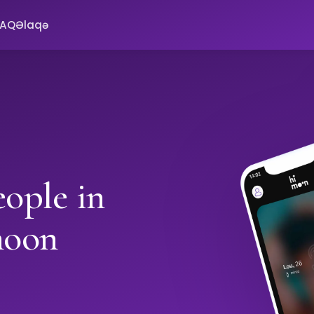
FAQ
Əlaqə
ople in
moon