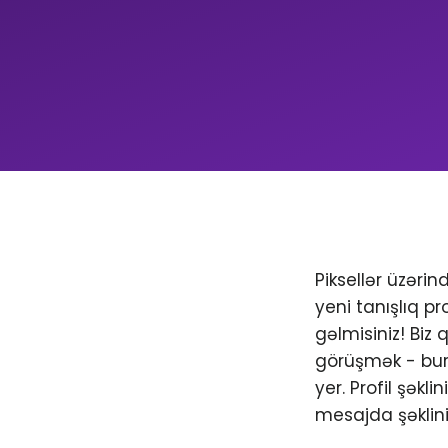
Piksellər üzəri
yeni tanışlıq pr
gəlmisiniz! Biz
görüşmək - bura
yer. Profil şəkl
mesajda şəklini