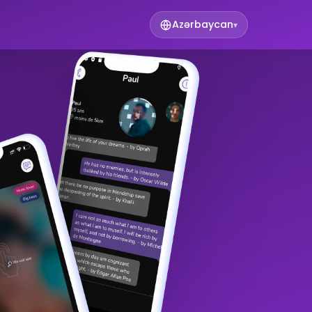
Azərbaycan
▾