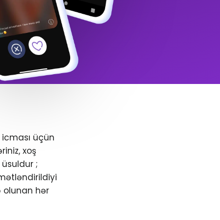
+ icması üçün
iniz, xoş
üsuldur ;
ətləndirildiyi
ə olunan hər