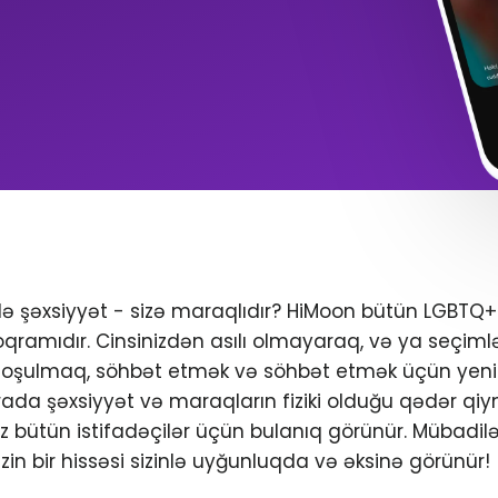
ndə şəxsiyyət - sizə maraqlıdır? HiMoon bütün LGBTQ
oqramıdır. Cinsinizdən asılı olmayaraq, və ya seçimlər
 qoşulmaq, söhbət etmək və söhbət etmək üçün yeni 
da şəxsiyyət və maraqların fiziki olduğu qədər qiym
iniz bütün istifadəçilər üçün bulanıq görünür. Mübadil
zin bir hissəsi sizinlə uyğunluqda və əksinə görünür!