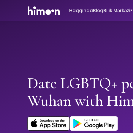
Haqqında
Bloq
Bilik Mərkəzi
Date LGBTQ+ pe
Wuhan with Hi