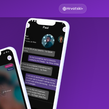
Hrvatski
▾