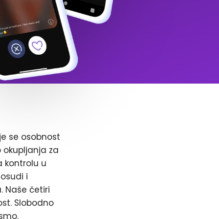
je se osobnost
o okupljanja za
a kontrolu u
osudi i
. Naše četiri
ost. Slobodno
 smo.