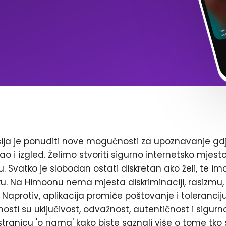
ja je ponuditi nove mogućnosti za upoznavanje gd
ao i izgled. Želimo stvoriti sigurno internetsko mjest
. Svatko je slobodan ostati diskretan ako želi, te im
. Na Himoonu nema mjesta diskriminaciji, rasizmu, 
Naprotiv, aplikacija promiče poštovanje i toleranciju
nosti su uključivost, odvažnost, autentičnost i sigurn
stranicu 'o nama' kako biste saznali više o tome tko