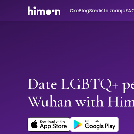
Oko
Blog
Središte znanja
FA
Date LGBTQ+ pe
Wuhan with Hi