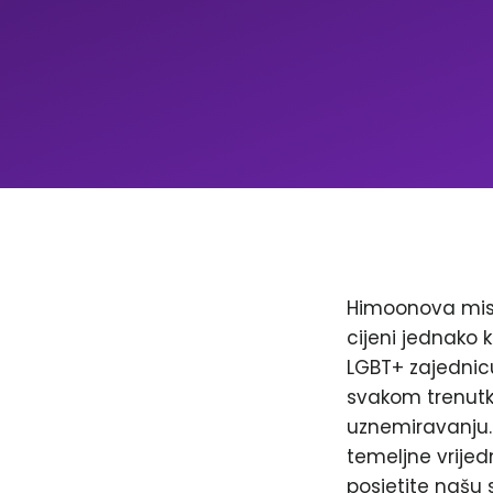
Himoonova misi
cijeni jednako k
LGBT+ zajednicu
svakom trenutku
uznemiravanju. 
temeljne vrijed
posjetite našu 