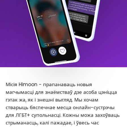
Місія Himoon - прапанаваць новыя
магчымасці для знаёмстваў дзе асоба цэніцца
гэтак жа, як і знешні выгляд. Мы хочам
стварыць бяспечнае месца онлайн-сустрэчы
для ЛГБТ+ супольнасці. Кожны можа захоўваць
стрыманасць, калі пажадае, і ўвесь час