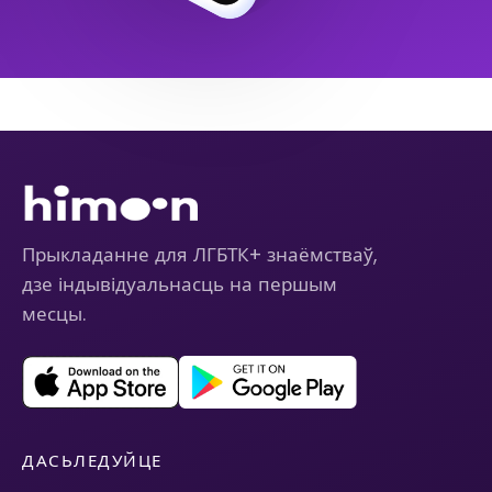
Прыкладанне для ЛГБТК+ знаёмстваў,
дзе індывідуальнасць на першым
месцы.
ДАСЬЛЕДУЙЦЕ