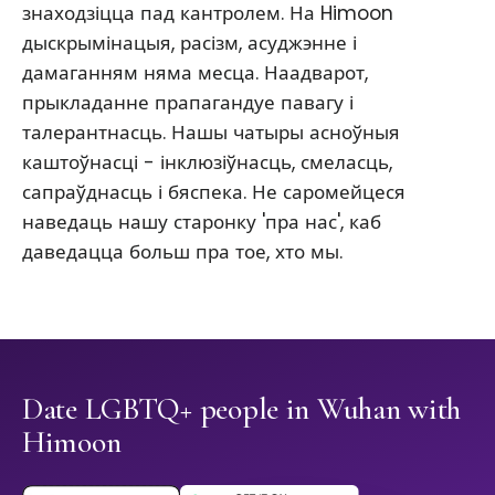
знаходзіцца пад кантролем. На Himoon
дыскрымінацыя, расізм, асуджэнне і
дамаганням няма месца. Наадварот,
прыкладанне прапагандуе павагу і
талерантнасць. Нашы чатыры асноўныя
каштоўнасці - інклюзіўнасць, смеласць,
сапраўднасць і бяспека. Не саромейцеся
наведаць нашу старонку 'пра нас', каб
даведацца больш пра тое, хто мы.
Date LGBTQ+ people in Wuhan with
Himoon