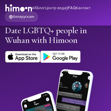
Аб
Блог
Цэнтр ведаў
FAQ
Кантакт
Беларуская
▾
Date LGBTQ+ people in
Wuhan with Himoon