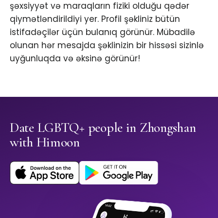
şəxsiyyət və maraqların fiziki olduğu qədər
qiymətləndirildiyi yer. Profil şəkliniz bütün
istifadəçilər üçün bulanıq görünür. Mübadilə
olunan hər mesajda şəklinizin bir hissəsi sizinlə
uyğunluqda və əksinə görünür!
Date LGBTQ+ people in Zhongshan
with Himoon