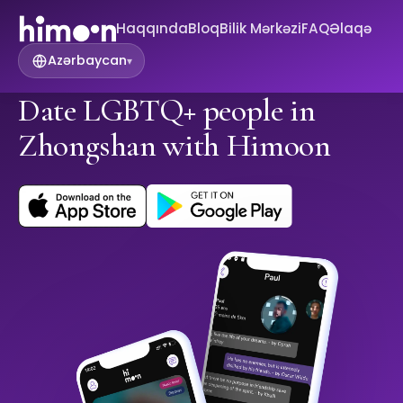
Haqqında
Bloq
Bilik Mərkəzi
FAQ
Əlaqə
Azərbaycan
▾
Date LGBTQ+ people in
Zhongshan with Himoon