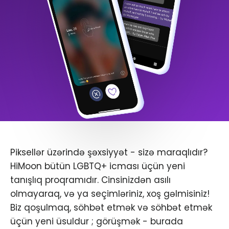
Piksellər üzərində şəxsiyyət - sizə maraqlıdır?
HiMoon bütün LGBTQ+ icması üçün yeni
tanışlıq proqramıdır. Cinsinizdən asılı
olmayaraq, və ya seçimləriniz, xoş gəlmisiniz!
Biz qoşulmaq, söhbət etmək və söhbət etmək
üçün yeni üsuldur ; görüşmək - burada