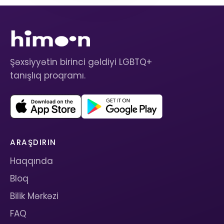
Şəxsiyyətin birinci gəldiyi LGBTQ+
tanışlıq proqramı.
ARAŞDIRIN
Haqqında
Bloq
Bilik Mərkəzi
FAQ