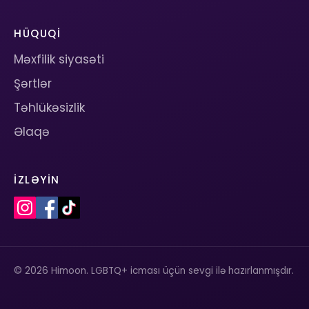
HÜQUQI
Məxfilik siyasəti
Şərtlər
Təhlükəsizlik
Əlaqə
İZLƏYIN
© 2026 Himoon. LGBTQ+ icması üçün sevgi ilə hazırlanmışdır.