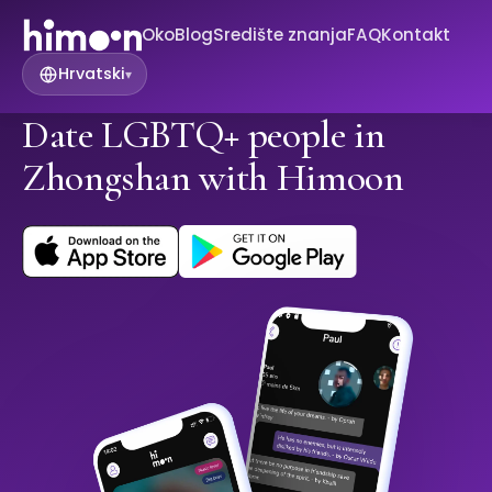
Oko
Blog
Središte znanja
FAQ
Kontakt
Hrvatski
▾
Date LGBTQ+ people in
Zhongshan with Himoon