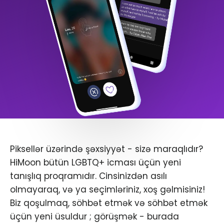
Piksellər üzərində şəxsiyyət - sizə maraqlıdır?
HiMoon bütün LGBTQ+ icması üçün yeni
tanışlıq proqramıdır. Cinsinizdən asılı
olmayaraq, və ya seçimləriniz, xoş gəlmisiniz!
Biz qoşulmaq, söhbət etmək və söhbət etmək
üçün yeni üsuldur ; görüşmək - burada