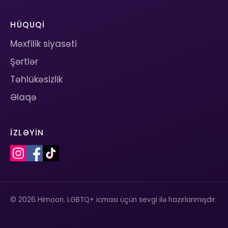
HÜQUQI
Məxfilik siyasəti
Şərtlər
Təhlükəsizlik
Əlaqə
İZLƏYIN
© 2026 Himoon. LGBTQ+ icması üçün sevgi ilə hazırlanmışdır.