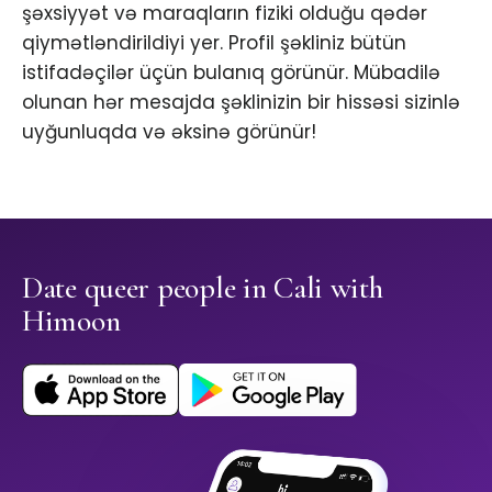
şəxsiyyət və maraqların fiziki olduğu qədər
qiymətləndirildiyi yer. Profil şəkliniz bütün
istifadəçilər üçün bulanıq görünür. Mübadilə
olunan hər mesajda şəklinizin bir hissəsi sizinlə
uyğunluqda və əksinə görünür!
Date queer people in Cali with
Himoon