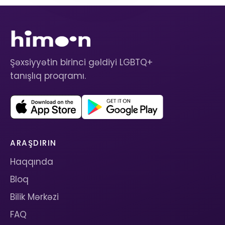
Şəxsiyyətin birinci gəldiyi LGBTQ+
tanışlıq proqramı.
ARAŞDIRIN
Haqqında
Bloq
Bilik Mərkəzi
FAQ