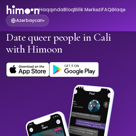
Haqqında
Bloq
Bilik Mərkəzi
FAQ
Əlaqə
Azərbaycan
▾
Date queer people in Cali
with Himoon