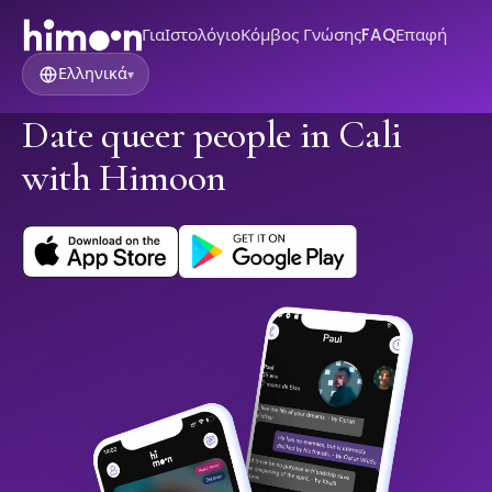
Για
Ιστολόγιο
Κόμβος Γνώσης
FAQ
Επαφή
Ελληνικά
▾
Date queer people in Cali
with Himoon