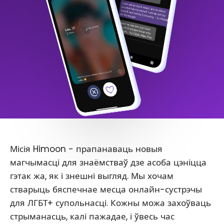
Місія Himoon - прапанаваць новыя
магчымасці для знаёмстваў дзе асоба цэніцца
гэтак жа, як і знешні выгляд. Мы хочам
стварыць бяспечнае месца онлайн-сустрэчы
для ЛГБТ+ супольнасці. Кожны можа захоўваць
стрыманасць, калі пажадае, і ўвесь час