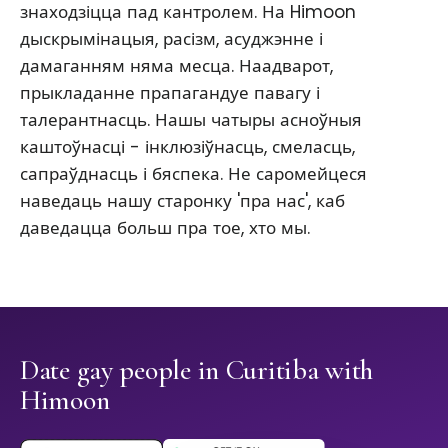
знаходзіцца пад кантролем. На Himoon
дыскрымінацыя, расізм, асуджэнне і
дамаганням няма месца. Наадварот,
прыкладанне прапагандуе павагу і
талерантнасць. Нашы чатыры асноўныя
каштоўнасці - інклюзіўнасць, смеласць,
сапраўднасць і бяспека. Не саромейцеся
наведаць нашу старонку 'пра нас', каб
даведацца больш пра тое, хто мы.
Date gay people in Curitiba with
Himoon