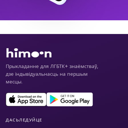
Прыкладанне для ЛГБТК+ знаёмстваў,
дзе індывідуальнасць на першым
месцы.
ДАСЬЛЕДУЙЦЕ