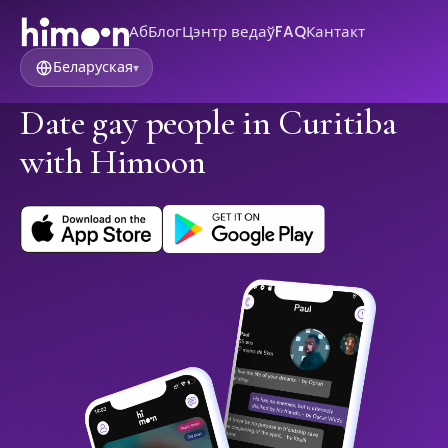
Аб
Блог
Цэнтр ведаў
FAQ
Кантакт
Беларуская
▾
Date gay people in Curitiba
with Himoon