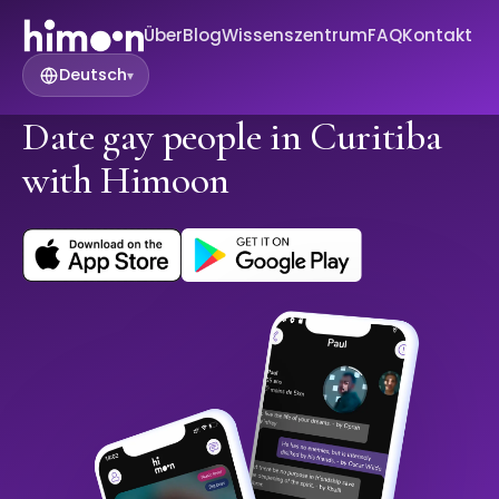
Über
Blog
Wissenszentrum
FAQ
Kontakt
Deutsch
▾
Date gay people in Curitiba
with Himoon