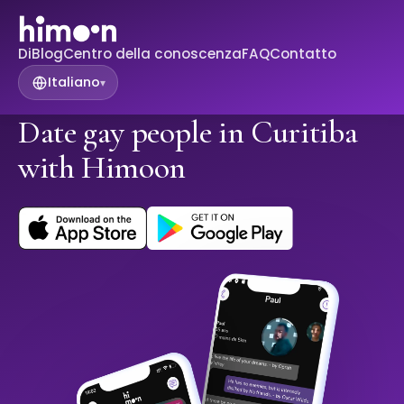
Di
Blog
Centro della conoscenza
FAQ
Contatto
Italiano
▾
Date gay people in Curitiba
with Himoon