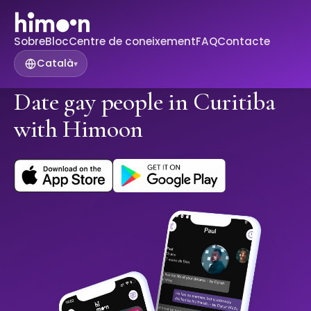
Sobre
Bloc
Centre de coneixement
FAQ
Contacte
Català
▾
Date gay people in Curitiba
with Himoon