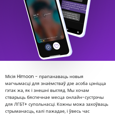
Місія Himoon - прапанаваць новыя
магчымасці для знаёмстваў дзе асоба цэніцца
гэтак жа, як і знешні выгляд. Мы хочам
стварыць бяспечнае месца онлайн-сустрэчы
для ЛГБТ+ супольнасці. Кожны можа захоўваць
стрыманасць, калі пажадае, і ўвесь час