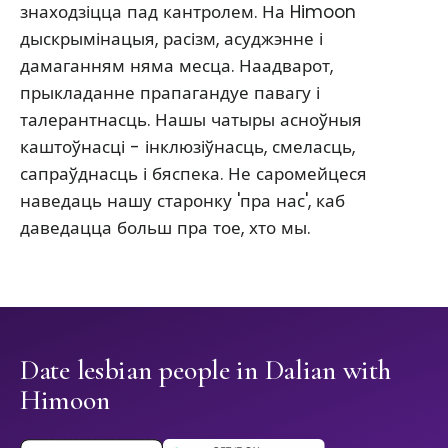
знаходзіцца пад кантролем. На Himoon
дыскрымінацыя, расізм, асуджэнне і
дамаганням няма месца. Наадварот,
прыкладанне прапагандуе павагу і
талерантнасць. Нашы чатыры асноўныя
каштоўнасці - інклюзіўнасць, смеласць,
сапраўднасць і бяспека. Не саромейцеся
наведаць нашу старонку 'пра нас', каб
даведацца больш пра тое, хто мы.
Date lesbian people in Dalian with
Himoon