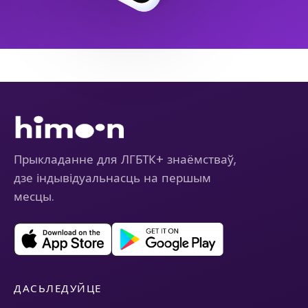
Прыкладанне для ЛГБТК+ знаёмстваў,
дзе індывідуальнасць на першым
месцы.
ДАСЬЛЕДУЙЦЕ