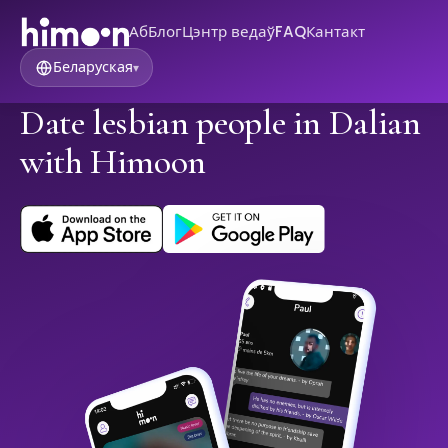
Аб
Блог
Цэнтр ведаў
FAQ
Кантакт
Беларуская
▾
Date lesbian people in Dalian
with Himoon