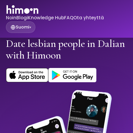
Noin
Blogi
Knowledge Hub
FAQ
Ota yhteyttä
Suomi
▾
Date lesbian people in Dalian
with Himoon