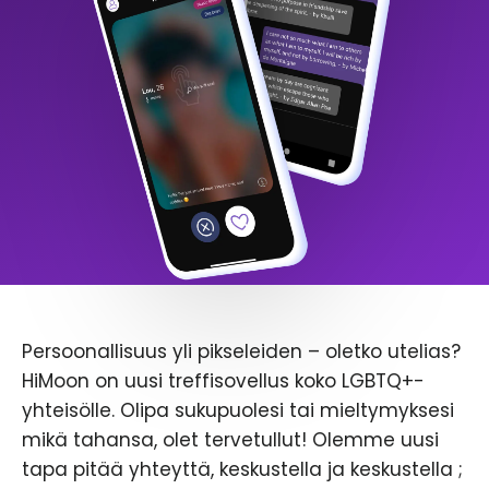
Persoonallisuus yli pikseleiden – oletko utelias?
HiMoon on uusi treffisovellus koko LGBTQ+-
yhteisölle. Olipa sukupuolesi tai mieltymyksesi
mikä tahansa, olet tervetullut! Olemme uusi
tapa pitää yhteyttä, keskustella ja keskustella ;