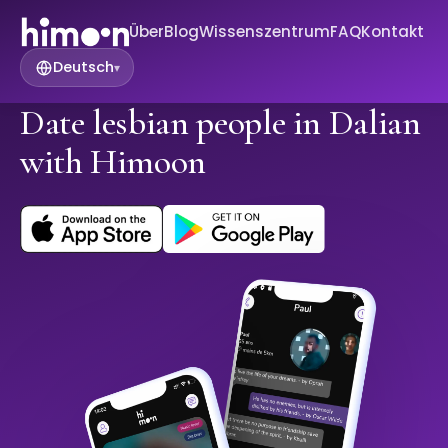
Über
Blog
Wissenszentrum
FAQ
Kontakt
Deutsch
▾
Date lesbian people in Dalian
with Himoon