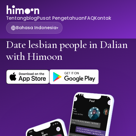
Tentang
blog
Pusat Pengetahuan
FAQ
Kontak
Bahasa Indonesia
▾
Date lesbian people in Dalian
with Himoon