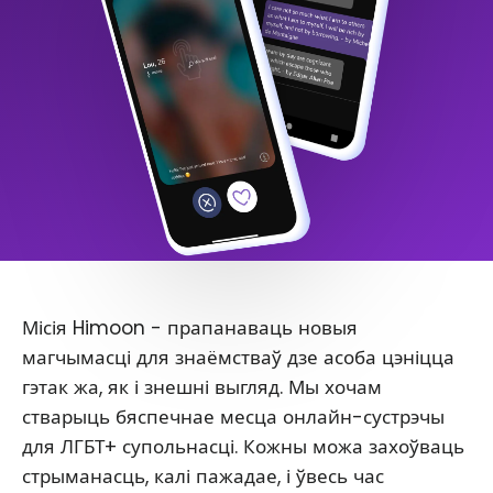
Місія Himoon - прапанаваць новыя
магчымасці для знаёмстваў дзе асоба цэніцца
гэтак жа, як і знешні выгляд. Мы хочам
стварыць бяспечнае месца онлайн-сустрэчы
для ЛГБТ+ супольнасці. Кожны можа захоўваць
стрыманасць, калі пажадае, і ўвесь час