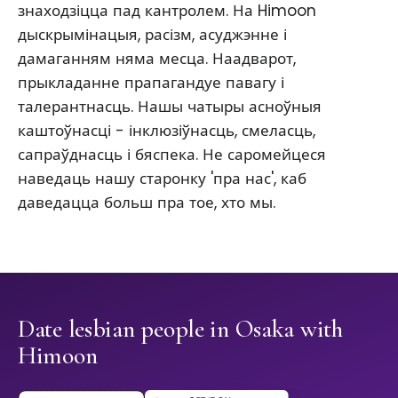
знаходзіцца пад кантролем. На Himoon
дыскрымінацыя, расізм, асуджэнне і
дамаганням няма месца. Наадварот,
прыкладанне прапагандуе павагу і
талерантнасць. Нашы чатыры асноўныя
каштоўнасці - інклюзіўнасць, смеласць,
сапраўднасць і бяспека. Не саромейцеся
наведаць нашу старонку 'пра нас', каб
даведацца больш пра тое, хто мы.
Date lesbian people in Osaka with
Himoon