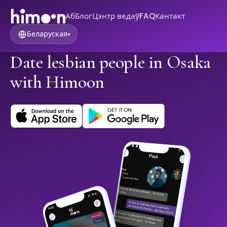
Аб
Блог
Цэнтр ведаў
FAQ
Кантакт
Беларуская
▾
Date lesbian people in Osaka
with Himoon