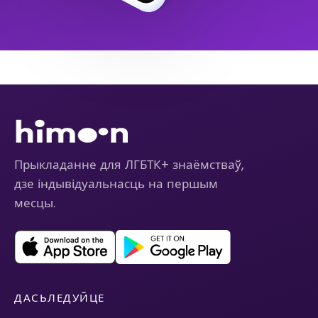
Прыкладанне для ЛГБТК+ знаёмстваў,
дзе індывідуальнасць на першым
месцы.
ДАСЬЛЕДУЙЦЕ