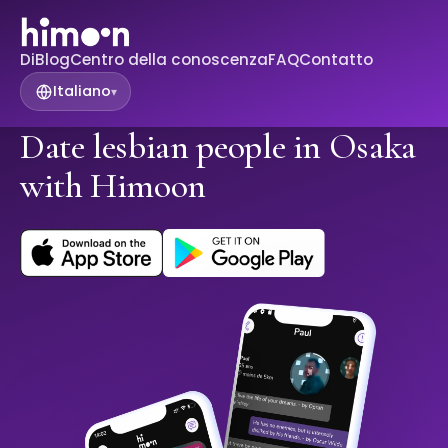
Di
Blog
Centro della conoscenza
FAQ
Contatto
Italiano
▾
Date lesbian people in Osaka
with Himoon