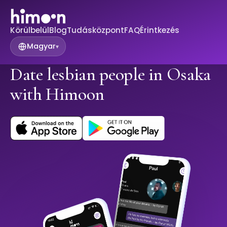
Körülbelül
Blog
Tudásközpont
FAQ
Érintkezés
Magyar
▾
Date lesbian people in Osaka
with Himoon