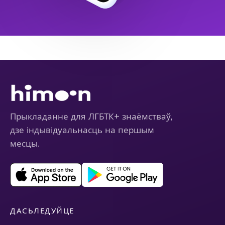
Прыкладанне для ЛГБТК+ знаёмстваў,
дзе індывідуальнасць на першым
месцы.
ДАСЬЛЕДУЙЦЕ