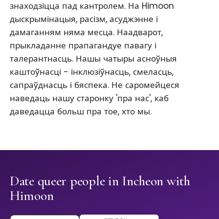
знаходзіцца пад кантролем. На Himoon
дыскрымінацыя, расізм, асуджэнне і
дамаганням няма месца. Наадварот,
прыкладанне прапагандуе павагу і
талерантнасць. Нашы чатыры асноўныя
каштоўнасці - інклюзіўнасць, смеласць,
сапраўднасць і бяспека. Не саромейцеся
наведаць нашу старонку 'пра нас', каб
даведацца больш пра тое, хто мы.
Date queer people in Incheon with
Himoon