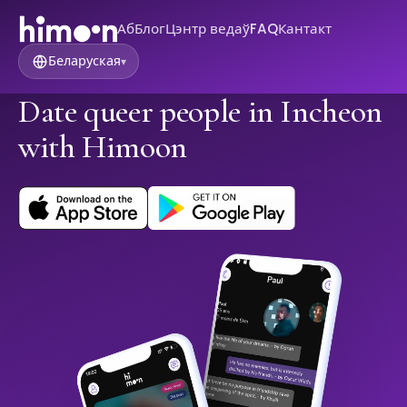
Аб
Блог
Цэнтр ведаў
FAQ
Кантакт
Беларуская
▾
Date queer people in Incheon
with Himoon