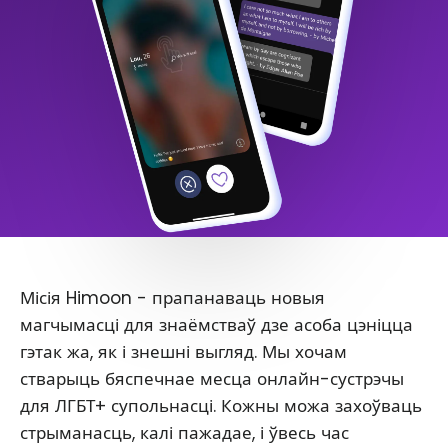
Місія Himoon - прапанаваць новыя
магчымасці для знаёмстваў дзе асоба цэніцца
гэтак жа, як і знешні выгляд. Мы хочам
стварыць бяспечнае месца онлайн-сустрэчы
для ЛГБТ+ супольнасці. Кожны можа захоўваць
стрыманасць, калі пажадае, і ўвесь час