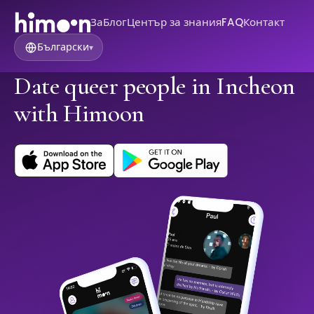
За
Блог
Център за знания
FAQ
Контакт
Български
▾
Date queer people in Incheon
with Himoon