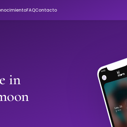
onocimiento
FAQ
Contacto
e in
imoon