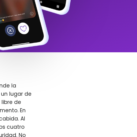
nde la
 un lugar de
libre de
omento. En
cabida. Al
ros cuatro
uridad. No