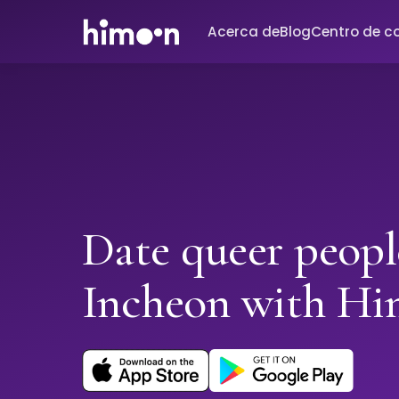
Acerca de
Blog
Centro de c
Date queer peopl
Incheon with H