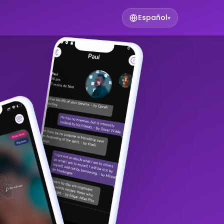
Español
▾