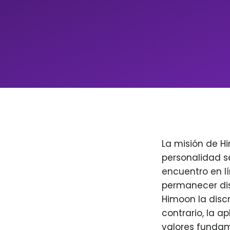
La misión de H
personalidad s
encuentro en l
permanecer dis
Himoon la discr
contrario, la a
valores fundam