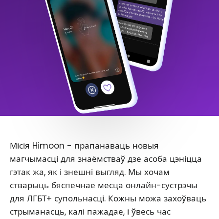
Місія Himoon - прапанаваць новыя
магчымасці для знаёмстваў дзе асоба цэніцца
гэтак жа, як і знешні выгляд. Мы хочам
стварыць бяспечнае месца онлайн-сустрэчы
для ЛГБТ+ супольнасці. Кожны можа захоўваць
стрыманасць, калі пажадае, і ўвесь час