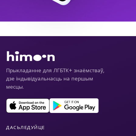
Прыкладанне для ЛГБТК+ знаёмстваў,
дзе індывідуальнасць на першым
месцы.
ДАСЬЛЕДУЙЦЕ