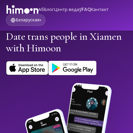
Аб
Блог
Цэнтр ведаў
FAQ
Кантакт
Беларуская
▾
Date trans people in Xiamen
with Himoon