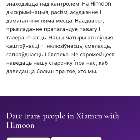
знаходзіцца пад кантролем. На Himoon
дыскрымінацыя, расізм, асуджэнне і
дамаганням няма месца. Наадварот,
прыкладанне прапагандуе павагу і
талерантнасць. Нашы чатыры асноўныя
каштоўнасці - інклюзіўнасць, смеласць,
сапраўднасць і бяспека. Не саромейцеся
наведаць нашу старонку 'пра нас', каб
даведацца больш пра тое, хто мы.
Date trans people in Xiamen with
Himoon