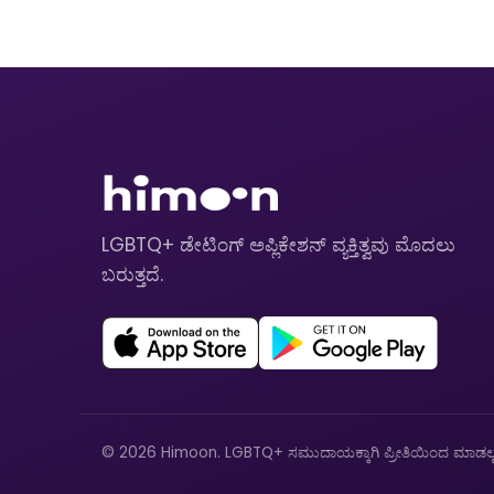
LGBTQ+ ಡೇಟಿಂಗ್ ಅಪ್ಲಿಕೇಶನ್ ವ್ಯಕ್ತಿತ್ವವು ಮೊದಲು
ಬರುತ್ತದೆ.
© 2026 Himoon. LGBTQ+ ಸಮುದಾಯಕ್ಕಾಗಿ ಪ್ರೀತಿಯಿಂದ ಮಾಡಲ್ಪಟ್