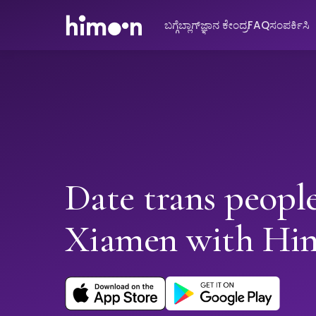
ಬಗ್ಗೆ
ಬ್ಲಾಗ್
ಜ್ಞಾನ ಕೇಂದ್ರ
FAQ
ಸಂಪರ್ಕಿಸಿ
Date trans people
Xiamen with Hi