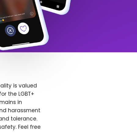
lity is valued
for the LGBT+
emains in
 and harassment
and tolerance.
afety. Feel free