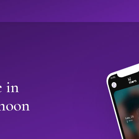
 in
moon