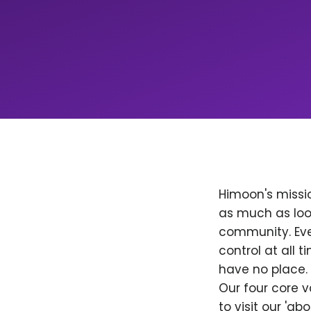
Himoon's missio
as much as loo
community. Ever
control at all
have no place. 
Our four core v
to visit our 'a