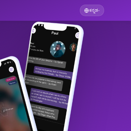
ಕನ್ನಡ
▾