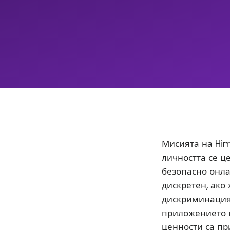
Мисията на Him
личността се ц
безопасно онла
дискретен, ако
дискриминацият
приложението 
ценности са пр