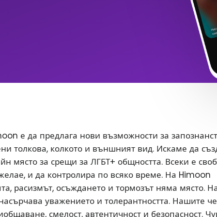
oon е да предлага нови възможности за запознанс
ени толкова, колкото и външният вид. Искаме да съ
йн място за срещи за ЛГБТ+ общността. Всеки е сво
 желае, и да контролира по всяко време. На Himoon
а, расизмът, осъждането и тормозът няма място. Н
насърчава уважението и толерантността. Нашите ч
иобщаване, смелост, автентичност и безопасност. Чу