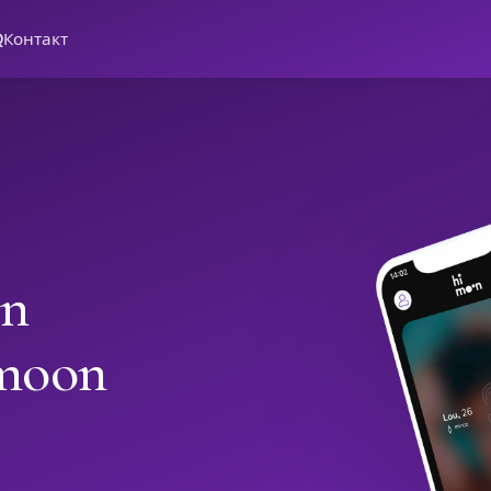
Q
Контакт
in
imoon